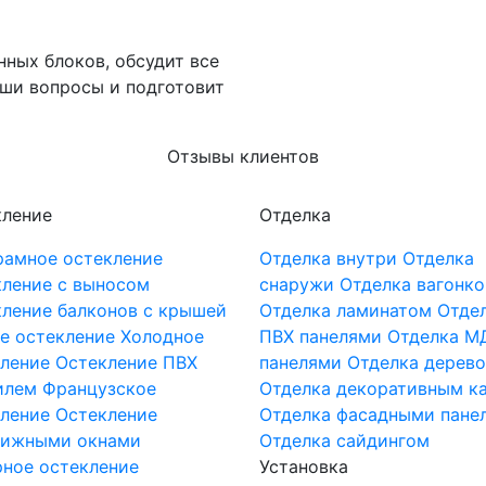
нных блоков, обсудит все
ши вопросы и подготовит
Отзывы клиентов
кление
Отделка
рамное остекление
Отделка внутри
Отделка
ление с выносом
снаружи
Отделка вагонко
ление балконов с крышей
Отделка ламинатом
Отде
е остекление
Холодное
ПВХ панелями
Отделка М
ление
Остекление ПВХ
панелями
Отделка дерев
илем
Французское
Отделка декоративным к
ление
Остекление
Отделка фасадными пане
вижными окнами
Отделка сайдингом
ное остекление
Установка