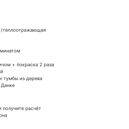
м (теплоотражающая
аминатом
ичом + покраска 2 раза
ой
и тумбы из дерева
 Данке
 получите расчёт
она