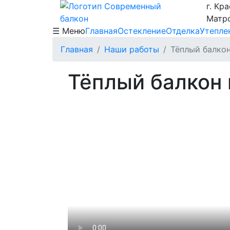
г. Кр
Матро
☰ Меню
Главная
Остекление
Отделка
Утепле
Главная
Наши работы
Тёплый балко
Тёплый балкон 